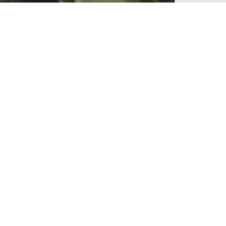
6 лет назад
RedDoor Luxury Villa. Добро
пожаловать в деревню на Бали.