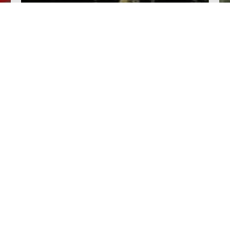
6 лет назад
Турция дорожает. Привет налог на
проживание в отеле.