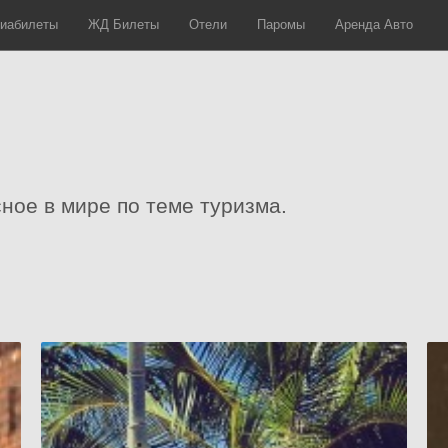
иабилеты
ЖД Билеты
Отели
Паромы
Аренда Авто
сное в мире по теме туризма.