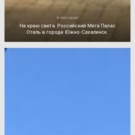
6 лет назад
На краю света. Российский Мега Палас
Отель в городе Южно-Сахалинск.