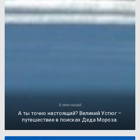
6 лет назад
А ты точно настоящий? Великий Устюг –
путешествие в поисках Деда Мороза.