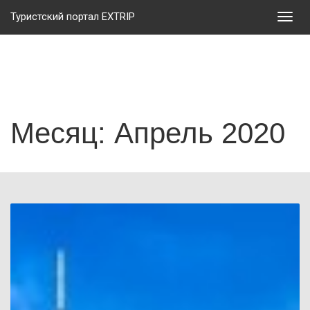
Туристский портал EXTRIP
Мен
Месяц: Апрель 2020