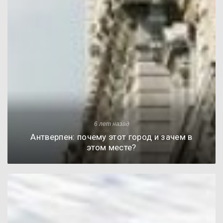
6 лет назад
Антверпен: почему этот город и зачем в
этом месте?