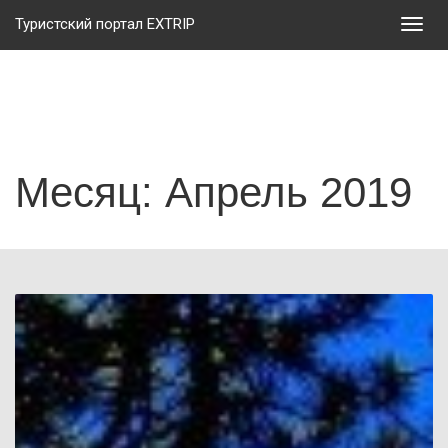
Туристский портал EXTRIP
Мен
Месяц: Апрель 2019