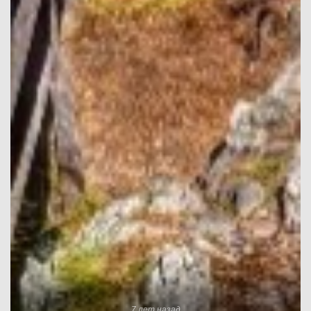
7 лет назад